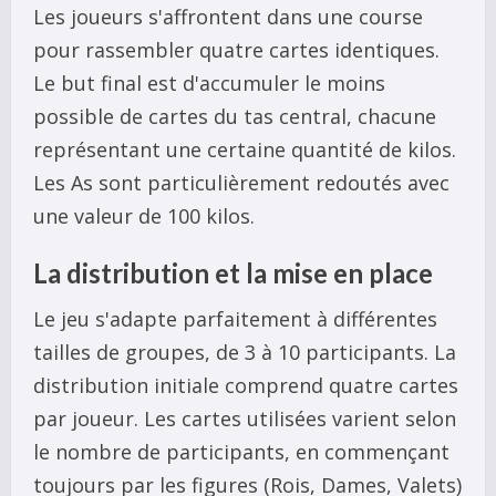
Les joueurs s'affrontent dans une course
pour rassembler quatre cartes identiques.
Le but final est d'accumuler le moins
possible de cartes du tas central, chacune
représentant une certaine quantité de kilos.
Les As sont particulièrement redoutés avec
une valeur de 100 kilos.
La distribution et la mise en place
Le jeu s'adapte parfaitement à différentes
tailles de groupes, de 3 à 10 participants. La
distribution initiale comprend quatre cartes
par joueur. Les cartes utilisées varient selon
le nombre de participants, en commençant
toujours par les figures (Rois, Dames, Valets)