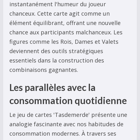
instantanément l'humeur du joueur
chanceux. Cette carte agit comme un
élément équilibrant, offrant une nouvelle
chance aux participants malchanceux. Les
figures comme les Rois, Dames et Valets
deviennent des outils stratégiques
essentiels dans la construction des
combinaisons gagnantes.
Les parallèles avec la
consommation quotidienne
Le jeu de cartes 'Tasdemerde' présente une
analogie fascinante avec nos habitudes de
consommation modernes. À travers ses