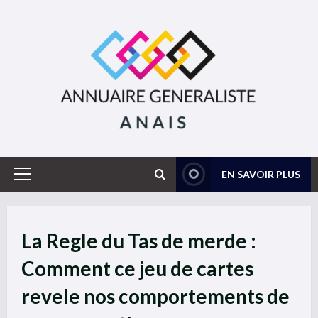
Skip
to
content
EN SAVOIR PLUS
Primary
Menu
La Regle du Tas de merde :
Comment ce jeu de cartes
revele nos comportements de