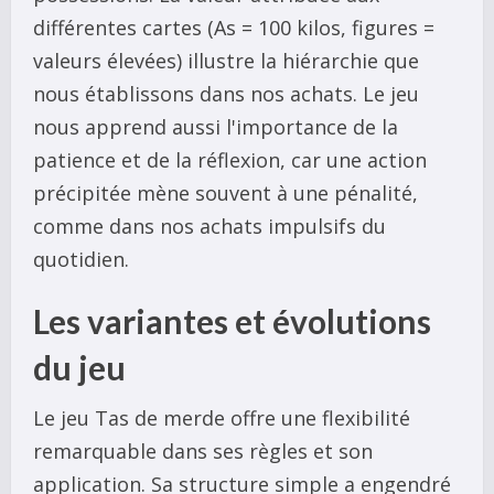
différentes cartes (As = 100 kilos, figures =
valeurs élevées) illustre la hiérarchie que
nous établissons dans nos achats. Le jeu
nous apprend aussi l'importance de la
patience et de la réflexion, car une action
précipitée mène souvent à une pénalité,
comme dans nos achats impulsifs du
quotidien.
Les variantes et évolutions
du jeu
Le jeu Tas de merde offre une flexibilité
remarquable dans ses règles et son
application. Sa structure simple a engendré